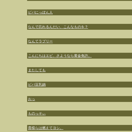
ビバにっぽん人
なんで忘れるんだい、こんなものを？
なんてラブリー
こんにちはエビ、さようなら黄金免許。
またしても
ビバ豆乳鍋
おっ
ものっそぃ
貴様らは燃えてヨシ。