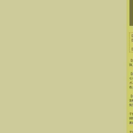
【
【
【
【
鶏
【
セ
ガ
色
【
首
気
子
掃
果
そ