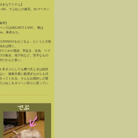
好きなアイテム】
R-185、でぶねこの腹毛、Dr.マーチン
。
備考】
ーンズはHELMUT LANG 、靴は
6cm。鼻炎もち。
GUINNESSをおごるよ」というと大抵
頼みは聞く。
Mラジオの電波、早起き、生魚、ツブ
ブの集合、地下街など、苦手なもの
何だかんだ多い。
１本ダメにしても機で爪とぎは絶対
ない、徹夜作業に船漕ぎながらも付
合ってくれる、そんなお猫好しの賢
でぶねこをタイヘン誇りに思ってい
。
....................................................