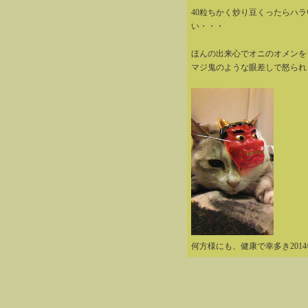
40粒ちかく炒り豆くったらハ
い・・・
ほんの出来心でオニのオメンを
マジ鬼のような眼差しで怒られ
何方様にも、健康で幸多き201