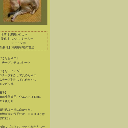
 名前 】黒田シロカマ
 愛称 】しろり、むーむー
デーミン他
出身地】沖縄県那覇市首里
好きなおやつ】
、チーズ、チョコレート
好きなアイテム】
ロテープ剥がして丸めたやつ
ムテープ剥がして丸めたやつ
エンピツ他
備考】
輪は小型犬用、ウエストは47cm。
管支炎もち。
猫時代は本当に白かった。
除機が大の苦手だが、コロコロとは
敢に戦う。
の激マブぶりで、やさぐれたうぃー