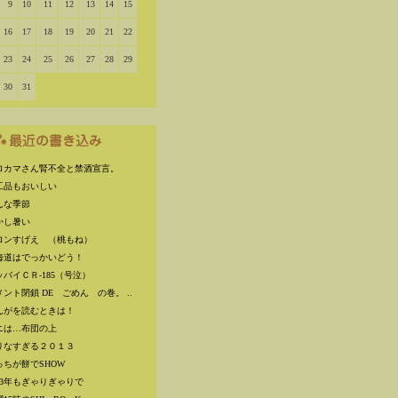
9
10
11
12
13
14
15
16
17
18
19
20
21
22
23
24
25
26
27
28
29
30
31
ロカマさん腎不全と禁酒宣言。
工品もおいしい
んな季節
かし暑い
ロンすげえ （桃もね）
海道はでっかいどう！
ッバイＣＲ-185（号泣）
メント閉鎖 DE ごめん の巻。 ..
んがを読むときは！
ニは…布団の上
りなすぎる２０１３
っちが餅でSHOW
013年もぎゃりぎゃりで