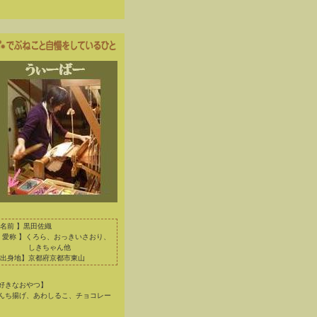
名前 】黒田佐織
 愛称 】くろら、おっきいさおり、
しきちゃん他
出身地】京都府京都市東山
好きなおやつ】
んち揚げ、あわしるこ、チョコレー