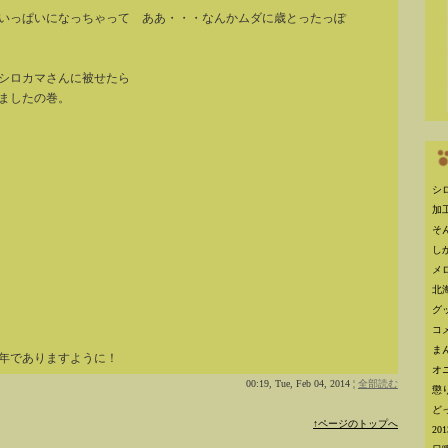
ラいっぱいになっちゃって ああ・・・なんかムダに歳とったっぽ
シロカマさんに被せたら
ましたの巻。
シ
加
そ
し
メ
北
グ
コ
ま
4年でありますように！
オ
00:19, Tue, Feb 04, 2014 ¦
全部読む
懲
ど
↑ページのトップへ
2