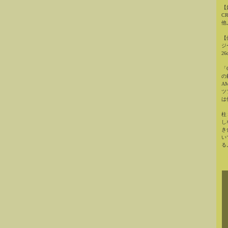
【
C
他
【
ジ
2
「
の
A
ツ
は
柱
し
き
い
る