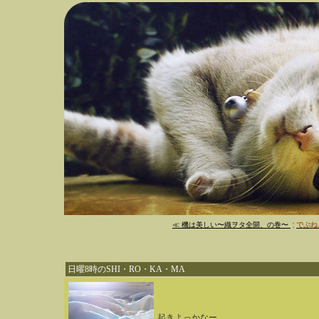
≪ 機は美しい〜織ヲタ全開、の巻〜
¦
でぶね
日曜8時のSHI・RO・KA・MA
起きよっかなー